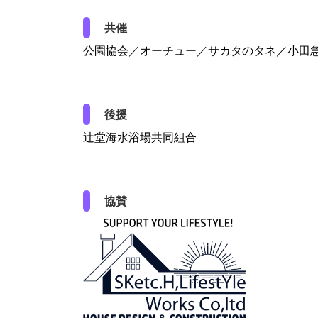
共催
公園協会／オーチュー／サカタのタネ／小田
後援
辻堂海水浴場共同組合
協賛